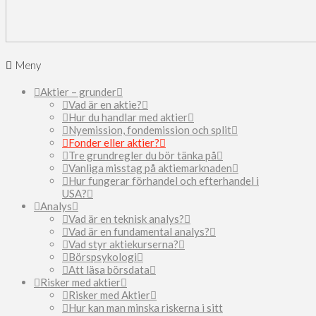
Meny
Aktier – grunder
Vad är en aktie?
Hur du handlar med aktier
Nyemission, fondemission och split
Fonder eller aktier?
Tre grundregler du bör tänka på
Vanliga misstag på aktiemarknaden
Hur fungerar förhandel och efterhandel i
USA?
Analys
Vad är en teknisk analys?
Vad är en fundamental analys?
Vad styr aktiekurserna?
Börspsykologi
Att läsa börsdata
Risker med aktier
Risker med Aktier
Hur kan man minska riskerna i sitt