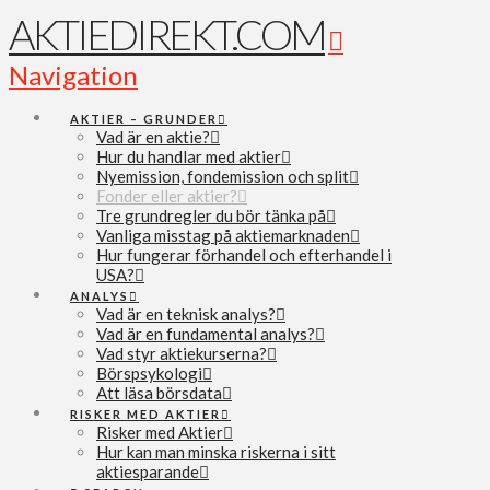
AKTIEDIREKT.COM
Navigation
AKTIER – GRUNDER
Vad är en aktie?
Hur du handlar med aktier
Nyemission, fondemission och split
Fonder eller aktier?
Tre grundregler du bör tänka på
Vanliga misstag på aktiemarknaden
Hur fungerar förhandel och efterhandel i
USA?
ANALYS
Vad är en teknisk analys?
Vad är en fundamental analys?
Vad styr aktiekurserna?
Börspsykologi
Att läsa börsdata
RISKER MED AKTIER
Risker med Aktier
Hur kan man minska riskerna i sitt
aktiesparande