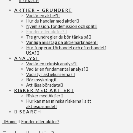
SEARCH
AKTIER – GRUNDER
Vad är en aktie?
Hur du handlar med aktier
Nyemission, fondemission och split
Fonder eller aktier?
Tre grundregler du bör tänka på
Vanliga misstag på aktiemarknaden
Hur fungerar förhandel och efterhandel i
USA?
ANALYS
Vad är en teknisk analys?
Vad är en fundamental analys?
Vad styr aktiekurserna?
Börspsykologi
Att läsa börsdata
RISKER MED AKTIER
Risker med Aktier
Hur kan man minska riskerna i sitt
aktiesparande
SEARCH
Home
Fonder eller aktier?