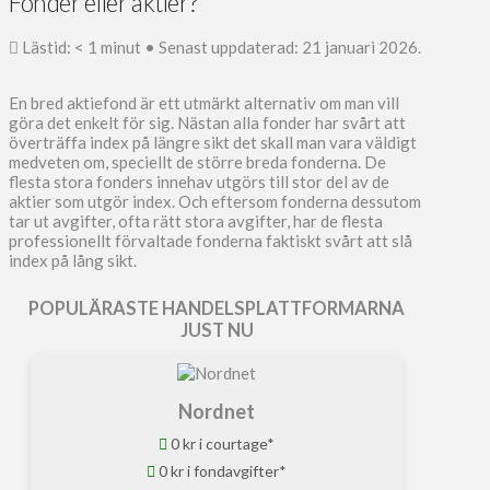
Fonder eller aktier?
Lästid:
< 1
minut
• Senast uppdaterad: 21 januari 2026.
En bred aktiefond är ett utmärkt alternativ om man vill
göra det enkelt för sig. Nästan alla fonder har svårt att
överträffa index på längre sikt det skall man vara väldigt
medveten om, speciellt de större breda fonderna. De
flesta stora fonders innehav utgörs till stor del av de
aktier som utgör index. Och eftersom fonderna dessutom
tar ut avgifter, ofta rätt stora avgifter, har de flesta
professionellt förvaltade fonderna faktiskt svårt att slå
index på lång sikt.
POPULÄRASTE HANDELSPLATTFORMARNA
JUST NU
Nordnet
0 kr i courtage*
0 kr i fondavgifter*