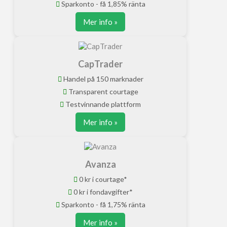
Sparkonto - få 1,85% ränta
Mer info »
CapTrader
Handel på 150 marknader
Transparent courtage
Testvinnande plattform
Mer info »
Avanza
0 kr i courtage*
0 kr i fondavgifter*
Sparkonto - få 1,75% ränta
Mer info »