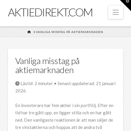
T
t
AKTIEDIREKT.COM
W
Nav
HOME
VANLIGA MISSTAG PÅ AKTIEMARKNADEN
Vanliga misstag på
aktiemarknaden
Lästid:
2
minuter
• Senast uppdaterad: 21 januari
2026.
En investerare har fem aktier i sin portfölj. Efter en
tid har tre gått upp, en ligger stilla och en har gått
ned. Den vanligaste reaktionen är att man säljer de
tre vinstaktierna och hoppas att de andra två