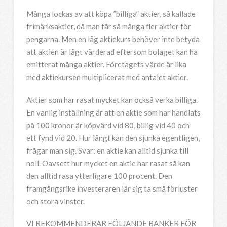
Många lockas av att köpa ”billiga” aktier, så kallade
frimärksaktier, då man får så många fler aktier för
pengarna. Men en låg aktiekurs behöver inte betyda
att aktien är lågt värderad eftersom bolaget kan ha
emitterat många aktier. Företagets värde är lika
med aktiekursen multiplicerat med antalet aktier.
Aktier som har rasat mycket kan också verka billiga.
En vanlig inställning är att en aktie som har handlats
på 100 kronor är köpvärd vid 80, billig vid 40 och
ett fynd vid 20. Hur långt kan den sjunka egentligen,
frågar man sig. Svar: en aktie kan alltid sjunka till
noll. Oavsett hur mycket en aktie har rasat så kan
den alltid rasa ytterligare 100 procent. Den
framgångsrike investeraren lär sig ta små förluster
och stora vinster.
VI REKOMMENDERAR FÖLJANDE BANKER FÖR