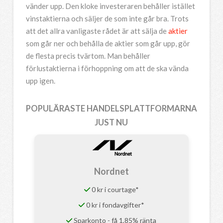
vänder upp. Den kloke investeraren behåller istället
vinstaktierna och säljer de som inte går bra. Trots
att det allra vanligaste rådet är att sälja de
aktier
som går ner och behålla de aktier som går upp, gör
de flesta precis tvärtom. Man behåller
förlustaktierna i förhoppning om att de ska vända
upp igen.
POPULÄRASTE HANDELSPLATTFORMARNA
JUST NU
Nordnet
0 kr i courtage*
0 kr i fondavgifter*
Sparkonto - få 1,85% ränta