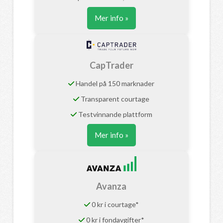
Mer info »
CapTrader
Handel på 150 marknader
Transparent courtage
Testvinnande plattform
Mer info »
Avanza
0 kr i courtage*
0 kr i fondavgifter*