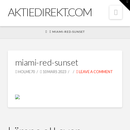
To
th
AKTIEDIREKT.COM
W
Nav
HOME
MIAMI-RED-SUNSET
miami-red-sunset
HOLME70
10 MARS 2023
LEAVE A COMMENT