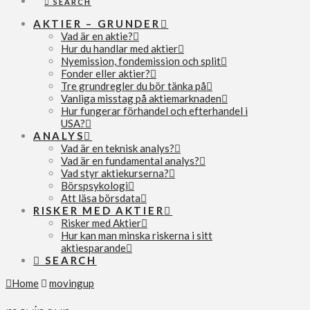
SEARCH
AKTIER – GRUNDER
Vad är en aktie?
Hur du handlar med aktier
Nyemission, fondemission och split
Fonder eller aktier?
Tre grundregler du bör tänka på
Vanliga misstag på aktiemarknaden
Hur fungerar förhandel och efterhandel i
USA?
ANALYS
Vad är en teknisk analys?
Vad är en fundamental analys?
Vad styr aktiekurserna?
Börspsykologi
Att läsa börsdata
RISKER MED AKTIER
Risker med Aktier
Hur kan man minska riskerna i sitt
aktiesparande
SEARCH
Home
movingup