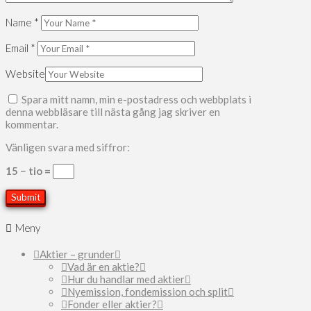
Name
*
Email
*
Website
Spara mitt namn, min e-postadress och webbplats i
denna webbläsare till nästa gång jag skriver en
kommentar.
Vänligen svara med siffror:
15 − tio =
Meny
Aktier – grunder
Vad är en aktie?
Hur du handlar med aktier
Nyemission, fondemission och split
Fonder eller aktier?