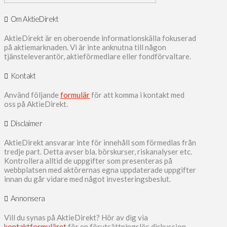
Om AktieDirekt
AktieDirekt är en oberoende informationskälla fokuserad
på aktiemarknaden. Vi är inte anknutna till någon
tjänsteleverantör, aktieförmedlare eller fondförvaltare.
Kontakt
Använd följande
formulär
för att komma i kontakt med
oss på AktieDirekt.
Disclaimer
AktieDirekt ansvarar inte för innehåll som förmedlas från
tredje part. Detta avser bla. börskurser, riskanalyser etc.
Kontrollera alltid de uppgifter som presenteras på
webbplatsen med aktörernas egna uppdaterade uppgifter
innan du går vidare med något investeringsbeslut.
Annonsera
Vill du synas på AktieDirekt? Hör av dig via
kontaktformuläret
för en förutsättningslös diskussion.