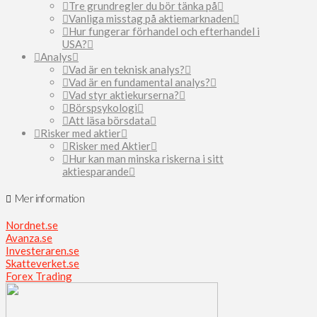
Tre grundregler du bör tänka på
Vanliga misstag på aktiemarknaden
Hur fungerar förhandel och efterhandel i
USA?
Analys
Vad är en teknisk analys?
Vad är en fundamental analys?
Vad styr aktiekurserna?
Börspsykologi
Att läsa börsdata
Risker med aktier
Risker med Aktier
Hur kan man minska riskerna i sitt
aktiesparande
Mer information
Nordnet.se
Avanza.se
Investeraren.se
Skatteverket.se
Forex Trading