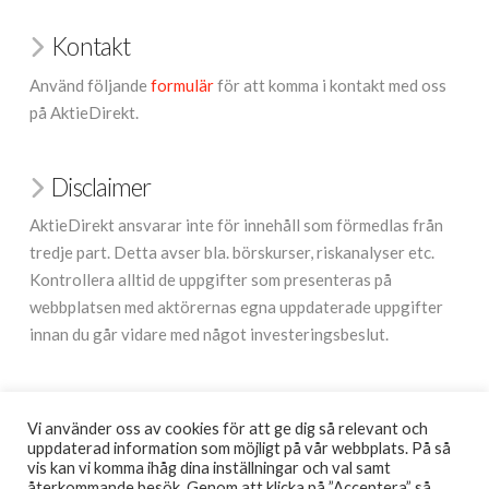
Kontakt
Använd följande
formulär
för att komma i kontakt med oss
på AktieDirekt.
Disclaimer
AktieDirekt ansvarar inte för innehåll som förmedlas från
tredje part. Detta avser bla. börskurser, riskanalyser etc.
Kontrollera alltid de uppgifter som presenteras på
webbplatsen med aktörernas egna uppdaterade uppgifter
innan du går vidare med något investeringsbeslut.
Annonsera
Vi använder oss av cookies för att ge dig så relevant och
Vill du synas på AktieDirekt? Hör av dig via
uppdaterad information som möjligt på vår webbplats. På så
vis kan vi komma ihåg dina inställningar och val samt
kontaktformuläret
för en förutsättningslös diskussion.
återkommande besök. Genom att klicka på ”Acceptera” så