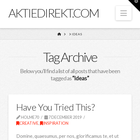
T
t
AKTIEDIREKT.COM
W
Nav
HOME
IDEAS
Tag Archive
Below you'll find a list of all posts that have been
tagged as
“Ideas”
Have You Tried This?
HOLME70
7 DECEMBER 2019
CREATIVE
,
INSPIRATION
Domine, quaesumus, per nos, glorificamus te, et ut