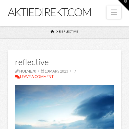
T
t
AKTIEDIREKT.COM
W
Nav
HOME
REFLECTIVE
reflective
HOLME70
10 MARS 2023
LEAVE A COMMENT