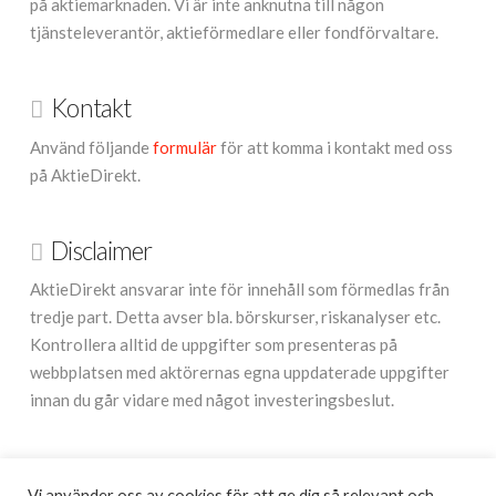
på aktiemarknaden. Vi är inte anknutna till någon
tjänsteleverantör, aktieförmedlare eller fondförvaltare.
Kontakt
Använd följande
formulär
för att komma i kontakt med oss
på AktieDirekt.
Disclaimer
AktieDirekt ansvarar inte för innehåll som förmedlas från
tredje part. Detta avser bla. börskurser, riskanalyser etc.
Kontrollera alltid de uppgifter som presenteras på
webbplatsen med aktörernas egna uppdaterade uppgifter
innan du går vidare med något investeringsbeslut.
Annonsera
Vi använder oss av cookies för att ge dig så relevant och