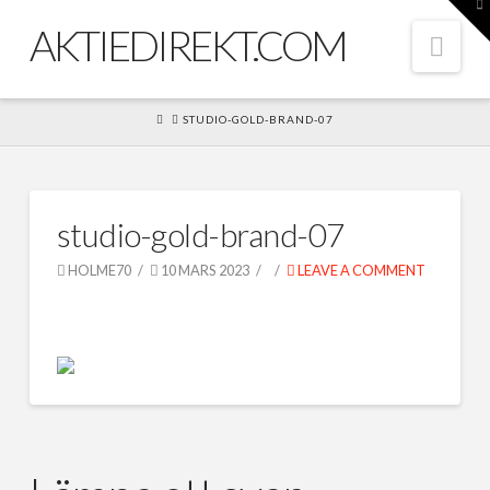
To
th
AKTIEDIREKT.COM
W
Nav
HOME
STUDIO-GOLD-BRAND-07
studio-gold-brand-07
HOLME70
10 MARS 2023
LEAVE A COMMENT