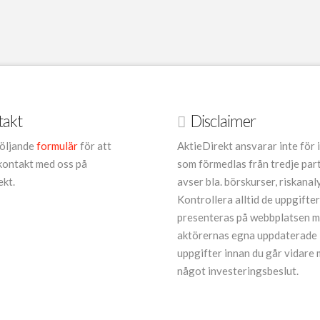
takt
Disclaimer
öljande
formulär
för att
AktieDirekt ansvarar inte för 
kontakt med oss på
som förmedlas från tredje par
ekt.
avser bla. börskurser, riskanal
Kontrollera alltid de uppgifte
presenteras på webbplatsen 
aktörernas egna uppdaterade
uppgifter innan du går vidare
något investeringsbeslut.