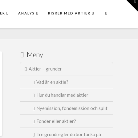
To
th
W
ER
ANALYS
RISKER MED AKTIER
Meny
Aktier – grunder
Vad är en aktie?
Hur du handlar med aktier
Nyemission, fondemission och split
Fonder eller aktier?
Tre grundregler du bör tänka på