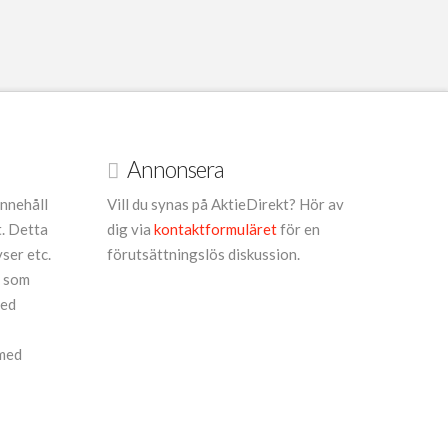
Annonsera
innehåll
Vill du synas på AktieDirekt? Hör av
t. Detta
dig via
kontaktformuläret
för en
yser etc.
förutsättningslös diskussion.
r som
med
 med