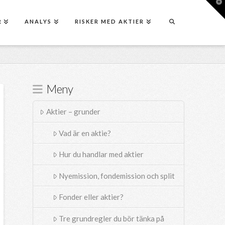
T
t
W
R
ANALYS
RISKER MED AKTIER
Meny
Aktier – grunder
Vad är en aktie?
Hur du handlar med aktier
Nyemission, fondemission och split
Fonder eller aktier?
Tre grundregler du bör tänka på