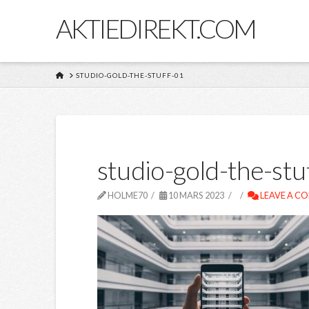
AKTIEDIREKT.COM
HOME
STUDIO-GOLD-THE-STUFF-01
studio-gold-the-stu
HOLME70
10 MARS 2023
LEAVE A C