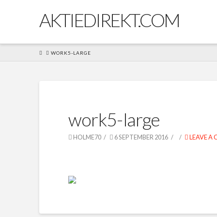
AKTIEDIREKT.COM
HOME
WORK5-LARGE
work5-large
HOLME70
6 SEPTEMBER 2016
LEAVE A