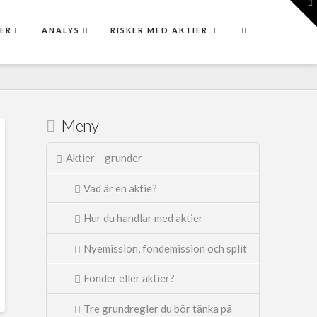
To
th
W
ER
ANALYS
RISKER MED AKTIER
Meny
Aktier – grunder
Vad är en aktie?
Hur du handlar med aktier
Nyemission, fondemission och split
Fonder eller aktier?
Tre grundregler du bör tänka på