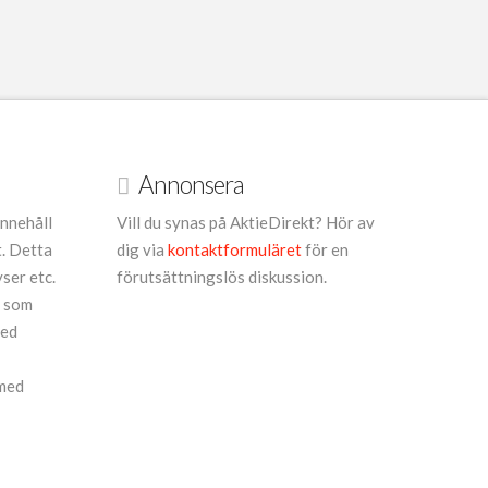
Annonsera
innehåll
Vill du synas på AktieDirekt? Hör av
t. Detta
dig via
kontaktformuläret
för en
yser etc.
förutsättningslös diskussion.
r som
med
 med