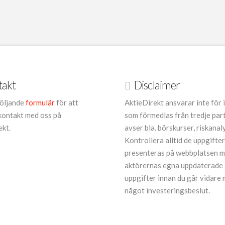
takt
Disclaimer
öljande
formulär
för att
AktieDirekt ansvarar inte för 
kontakt med oss på
som förmedlas från tredje par
ekt.
avser bla. börskurser, riskanal
Kontrollera alltid de uppgifte
presenteras på webbplatsen 
aktörernas egna uppdaterade
uppgifter innan du går vidare
något investeringsbeslut.