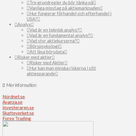
Tre grundregler du bör tänka på
Vanliga misstag på aktiemarknaden
Hur fungerar förhandel och efterhandel i
USA?
Analys
Vad är en teknisk analys?
Vad är en fundamental analys?
Vad styr aktiekurserna?
Börspsykologi
Att läsa börsdata
Risker med aktier
Risker med Aktier
Hur kan man minska riskerna i sitt
aktiesparande
Mer information
Nordnet.se
Avanza.se
Investeraren.se
Skatteverket.se
Forex Trading