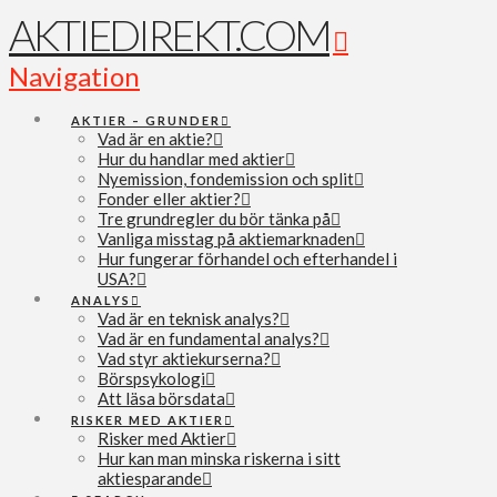
AKTIEDIREKT.COM
Navigation
AKTIER – GRUNDER
Vad är en aktie?
Hur du handlar med aktier
Nyemission, fondemission och split
Fonder eller aktier?
Tre grundregler du bör tänka på
Vanliga misstag på aktiemarknaden
Hur fungerar förhandel och efterhandel i
USA?
ANALYS
Vad är en teknisk analys?
Vad är en fundamental analys?
Vad styr aktiekurserna?
Börspsykologi
Att läsa börsdata
RISKER MED AKTIER
Risker med Aktier
Hur kan man minska riskerna i sitt
aktiesparande