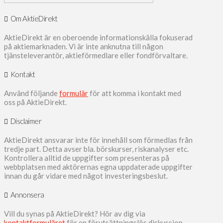
Om AktieDirekt
AktieDirekt är en oberoende informationskälla fokuserad
på aktiemarknaden. Vi är inte anknutna till någon
tjänsteleverantör, aktieförmedlare eller fondförvaltare.
Kontakt
Använd följande
formulär
för att komma i kontakt med
oss på AktieDirekt.
Disclaimer
AktieDirekt ansvarar inte för innehåll som förmedlas från
tredje part. Detta avser bla. börskurser, riskanalyser etc.
Kontrollera alltid de uppgifter som presenteras på
webbplatsen med aktörernas egna uppdaterade uppgifter
innan du går vidare med något investeringsbeslut.
Annonsera
Vill du synas på AktieDirekt? Hör av dig via
kontaktformuläret
för en förutsättningslös diskussion.