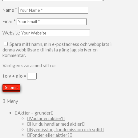
Name
*
Email
*
Website
Spara mitt namn, min e-postadress och webbplats i
denna webbläsare till nästa gång jag skriver en
kommentar.
Vänligen svara med siffror:
tolv + nio =
Meny
Aktier – grunder
Vad är en aktie?
Hur du handlar med aktier
Nyemission, fondemission och split
Fonder eller aktier?