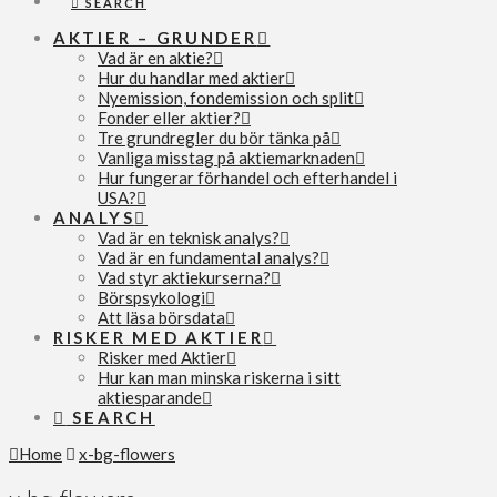
SEARCH
AKTIER – GRUNDER
Vad är en aktie?
Hur du handlar med aktier
Nyemission, fondemission och split
Fonder eller aktier?
Tre grundregler du bör tänka på
Vanliga misstag på aktiemarknaden
Hur fungerar förhandel och efterhandel i
USA?
ANALYS
Vad är en teknisk analys?
Vad är en fundamental analys?
Vad styr aktiekurserna?
Börspsykologi
Att läsa börsdata
RISKER MED AKTIER
Risker med Aktier
Hur kan man minska riskerna i sitt
aktiesparande
SEARCH
Home
x-bg-flowers