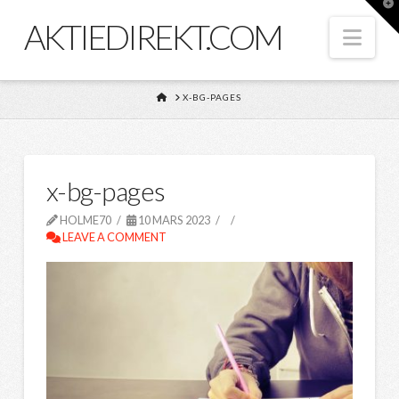
T
t
AKTIEDIREKT.COM
W
Nav
HOME
X-BG-PAGES
x-bg-pages
HOLME70
10 MARS 2023
LEAVE A COMMENT