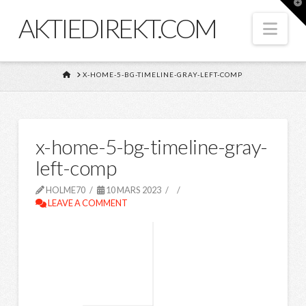
T
t
AKTIEDIREKT.COM
W
Nav
HOME
X-HOME-5-BG-TIMELINE-GRAY-LEFT-COMP
x-home-5-bg-timeline-gray-
left-comp
HOLME70
10 MARS 2023
LEAVE A COMMENT