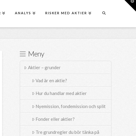
T
t
W
R
ANALYS
RISKER MED AKTIER
Meny
Aktier – grunder
Vad är en aktie?
Hur du handlar med aktier
Nyemission, fondemission och split
Fonder eller aktier?
Tre grundregler du bör tänka på