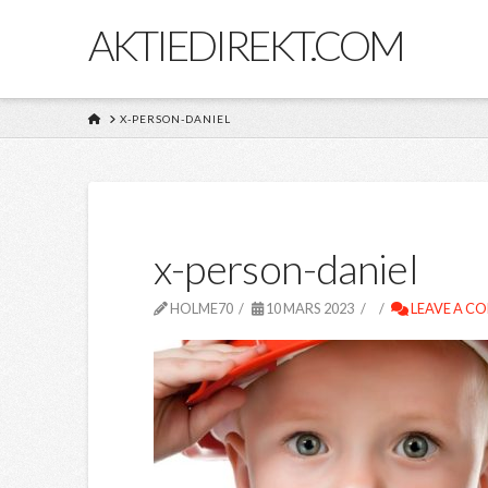
AKTIEDIREKT.COM
HOME
X-PERSON-DANIEL
x-person-daniel
HOLME70
10 MARS 2023
LEAVE A C